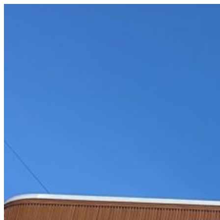
コ
ン
テ
ン
ツ
へ
ス
キ
ッ
プ