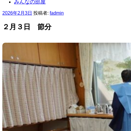
みんなの部屋
投
2026年2月3日
投稿者:
fadmin
稿
日:
２月３日 節分