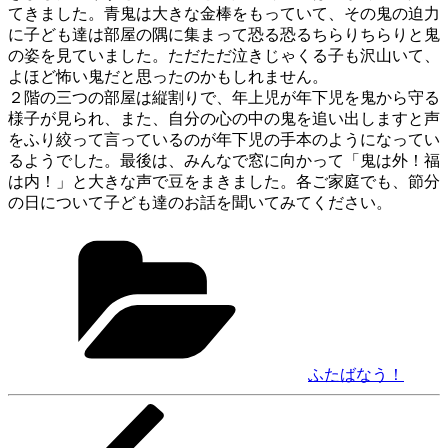
てきました。青鬼は大きな金棒をもっていて、その鬼の迫力
に子ども達は部屋の隅に集まって恐る恐るちらりちらりと鬼
の姿を見ていました。ただただ泣きじゃくる子も沢山いて、
よほど怖い鬼だと思ったのかもしれません。
２階の三つの部屋は縦割りで、年上児が年下児を鬼から守る
様子が見られ、また、自分の心の中の鬼を追い出しますと声
をふり絞って言っているのが年下児の手本のようになってい
るようでした。最後は、みんなで窓に向かって「鬼は外！福
は内！」と大きな声で豆をまきました。各ご家庭でも、節分
の日について子ども達のお話を聞いてみてください。
カ
テ
ゴ
リ
ー
ふたばなう！
前
投
の