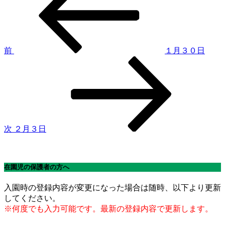
稿
投
稿
ナ
ビ
ゲ
前
１月３０日
次
ー
の
シ
投
稿
ョ
ン
次
２月３日
在園児の保護者の方へ
入園時の登録内容が変更になった場合は随時、以下より更新
してください。
※何度でも入力可能です。最新の登録内容で更新します。