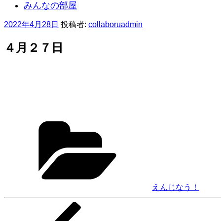
みんなの部屋
投
2022年4月28日
投稿者:
collaboruadmin
稿
日:
４月２７日
カ
テ
ゴ
リ
ー
えんじなう！
前
投
の