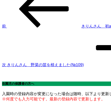
稿
投
稿
ナ
ビ
ゲ
前
きりんさん 初め
次
ー
の
シ
投
稿
ョ
ン
次
きりんさん 野菜の苗を植えました(№109)
在園児の保護者の方へ
入園時の登録内容が変更になった場合は随時、以下より更新
※何度でも入力可能です。最新の登録内容で更新します。