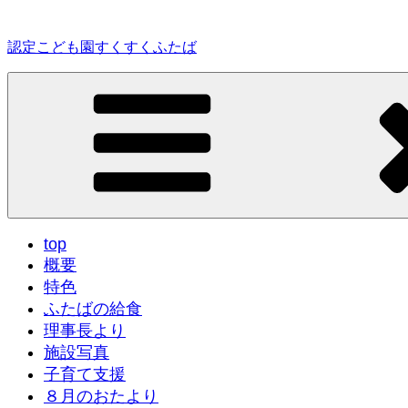
コ
ン
認定こども園すくすくふたば
テ
ン
ツ
へ
ス
キ
ッ
プ
top
概要
特色
ふたばの給食
理事長より
施設写真
子育て支援
８月のおたより