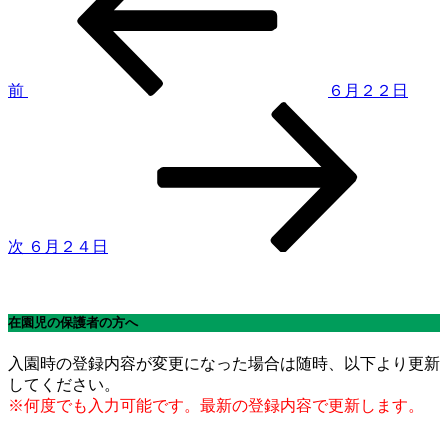
稿
ナ
ビ
ゲ
前
６月２２日
次
ー
の
シ
投
稿
ョ
ン
次
６月２４日
在園児の保護者の方へ
入園時の登録内容が変更になった場合は随時、以下より更新
してください。
※何度でも入力可能です。最新の登録内容で更新します。