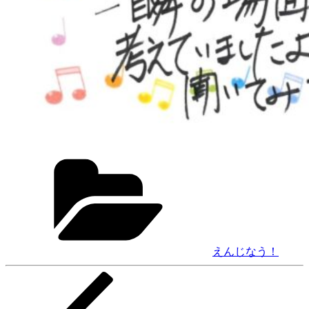
カ
テ
ゴ
リ
ー
えんじなう！
前
投
の
稿
投