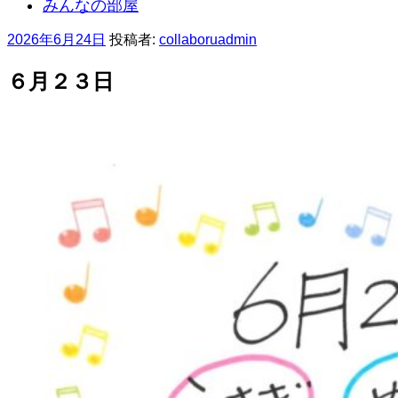
みんなの部屋
投
2026年6月24日
投稿者:
collaboruadmin
稿
日:
６月２３日