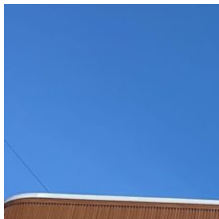
コ
ン
テ
ン
ツ
へ
ス
キ
ッ
プ