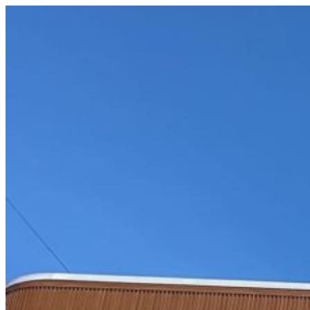
コ
ン
テ
ン
ツ
へ
ス
キ
ッ
プ