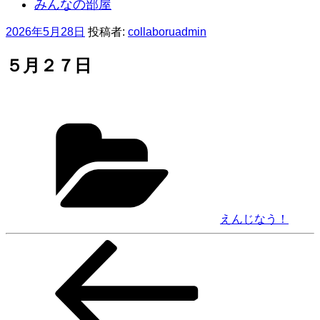
みんなの部屋
投
2026年5月28日
投稿者:
collaboruadmin
稿
日:
５月２７日
カ
テ
ゴ
リ
ー
えんじなう！
前
投
の
稿
投
稿
ナ
ビ