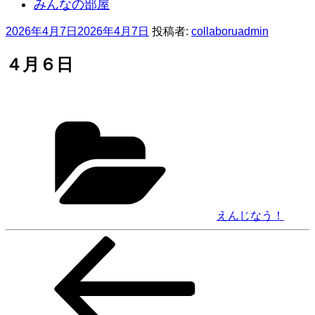
みんなの部屋
投
2026年4月7日
2026年4月7日
投稿者:
collaboruadmin
稿
日:
４月６日
カ
テ
ゴ
リ
ー
えんじなう！
前
投
の
稿
投
稿
ナ
ビ