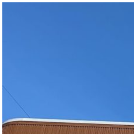
コ
ン
テ
ン
ツ
へ
ス
キ
ッ
プ