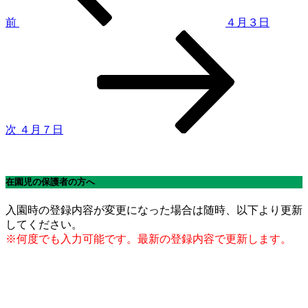
ゲ
前
４月３日
次
ー
の
シ
投
稿
ョ
ン
次
４月７日
在園児の保護者の方へ
入園時の登録内容が変更になった場合は随時、以下より更新
してください。
※何度でも入力可能です。最新の登録内容で更新します。