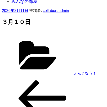
みんなの部屋
投
2026年3月11日
投稿者:
collaboruadmin
稿
日:
３月１０日
カ
テ
ゴ
リ
ー
えんじなう！
前
投
の
稿
投
稿
ナ
ビ