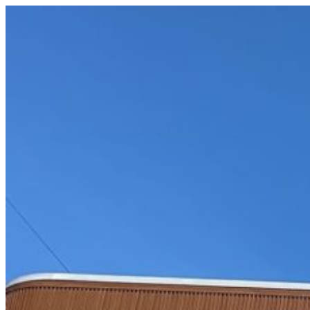
コ
ン
テ
ン
ツ
へ
ス
キ
ッ
プ