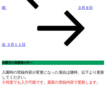
ゲ
前
３月９日
次
ー
の
シ
投
稿
ョ
ン
次
３月１１日
在園児の保護者の方へ
入園時の登録内容が変更になった場合は随時、以下より更新
してください。
※何度でも入力可能です。最新の登録内容で更新します。