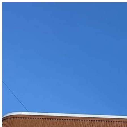
コ
ン
テ
ン
ツ
へ
ス
キ
ッ
プ