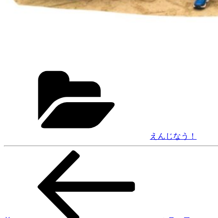
カ
テ
ゴ
リ
ー
えんじなう！
前
投
の
稿
投
稿
ナ
ビ