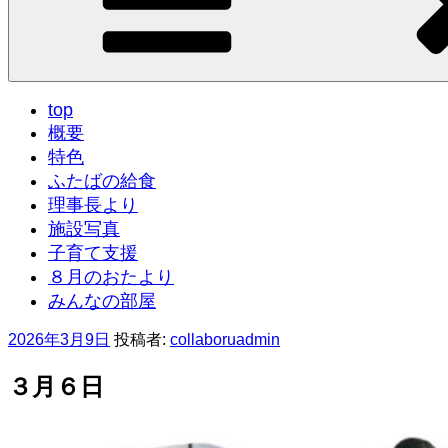
top
概要
特色
ふたばの給食
理事長より
施設写真
子育て支援
８月のおたより
みんなの部屋
投
2026年3月9日
投稿者:
collaboruadmin
稿
日:
３月６日