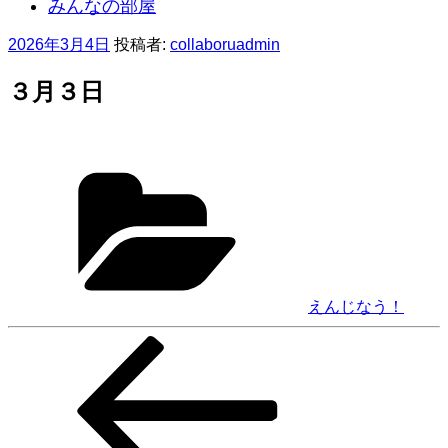
みんなの部屋
投
2026年3月4日
投稿者:
collaboruadmin
稿
日:
３月３日
カ
テ
ゴ
リ
ー
えんじなう！
前
投
の
稿
投
稿
ナ
ビ