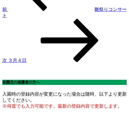
ゲ
前
雛祭りコンサー
ト
ー
次
シ
の
投
ョ
稿
ン
次
３月４日
在園児の保護者の方へ
入園時の登録内容が変更になった場合は随時、以下より更新
してください。
※何度でも入力可能です。最新の登録内容で更新します。