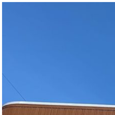
コ
ン
テ
ン
ツ
へ
ス
キ
ッ
プ