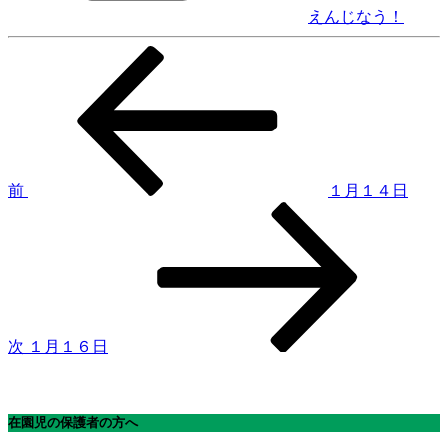
えんじなう！
前
投
の
稿
投
稿
ナ
ビ
ゲ
前
１月１４日
次
ー
の
シ
投
稿
ョ
ン
次
１月１６日
在園児の保護者の方へ