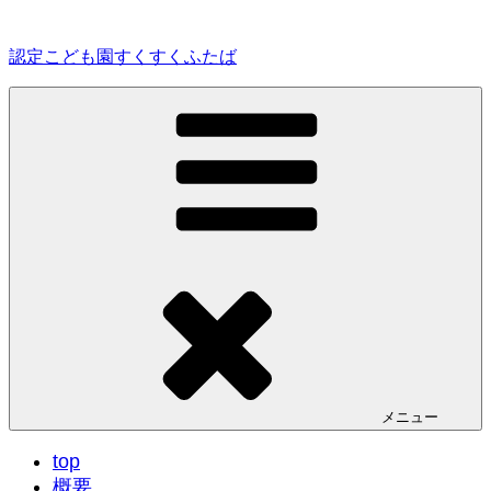
コ
ン
認定こども園すくすくふたば
テ
ン
ツ
へ
ス
キ
ッ
プ
メニュー
top
概要