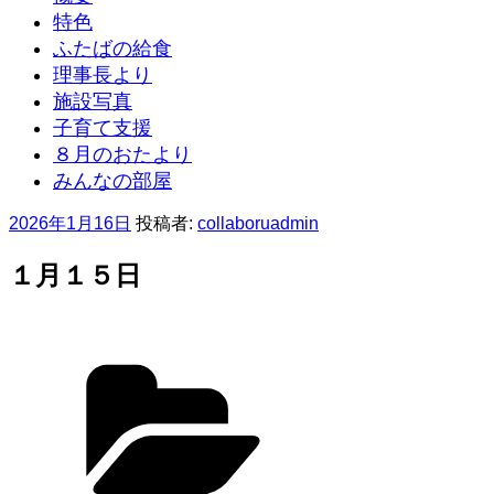
特色
ふたばの給食
理事長より
施設写真
子育て支援
８月のおたより
みんなの部屋
投
2026年1月16日
投稿者:
collaboruadmin
稿
日:
１月１５日
カ
テ
ゴ
リ
ー