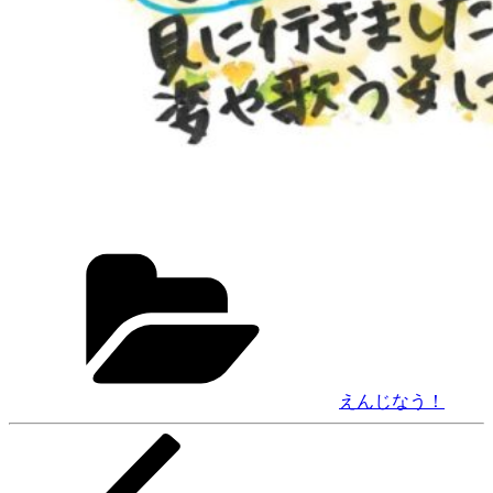
カ
テ
ゴ
リ
ー
えんじなう！
前
投
の
稿
投