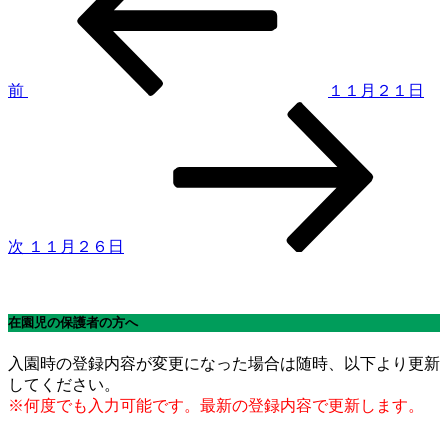
稿
ナ
ビ
ゲ
前
１１月２１日
次
ー
の
シ
投
稿
ョ
ン
次
１１月２６日
在園児の保護者の方へ
入園時の登録内容が変更になった場合は随時、以下より更新
してください。
※何度でも入力可能です。最新の登録内容で更新します。