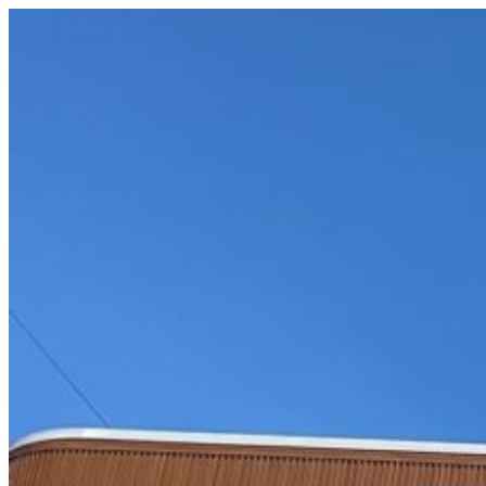
コ
ン
テ
ン
ツ
へ
ス
キ
ッ
プ