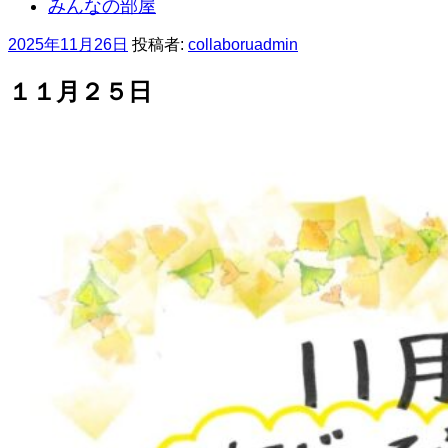
みんなの部屋
投
2025年11月26日
投稿者:
collaboruadmin
稿
日:
１１月２５日