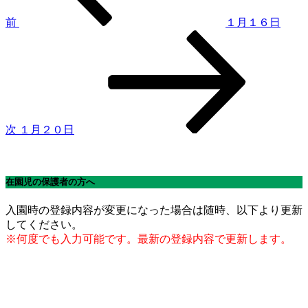
ゲ
前
１月１６日
次
ー
の
シ
投
稿
ョ
ン
次
１月２０日
在園児の保護者の方へ
入園時の登録内容が変更になった場合は随時、以下より更新
してください。
※何度でも入力可能です。最新の登録内容で更新します。