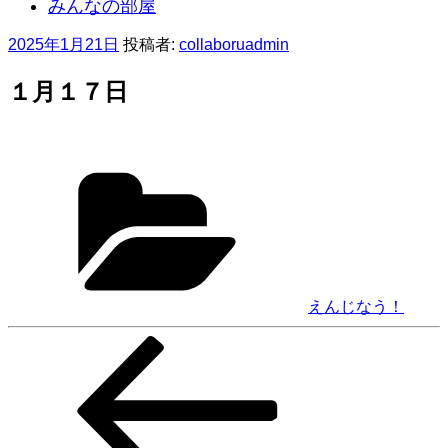
みんなの部屋
投
2025年1月21日
投稿者:
collaboruadmin
稿
日:
１月１７日
カ
テ
ゴ
リ
ー
えんじなう！
前
投
の
稿
投
稿
ナ
ビ