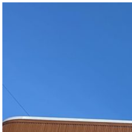
コ
ン
テ
ン
ツ
へ
ス
キ
ッ
プ