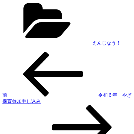
カ
テ
ゴ
リ
ー
えんじなう！
前
投
の
稿
投
稿
ナ
ビ
ゲ
前
令和６年 やぎ
保育参加申し込み
ー
次
シ
の
投
ョ
稿
ン