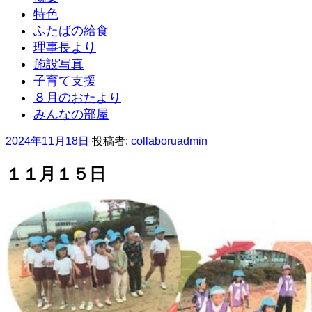
特色
ふたばの給食
理事長より
施設写真
子育て支援
８月のおたより
みんなの部屋
投
2024年11月18日
投稿者:
collaboruadmin
稿
日:
１１月１５日