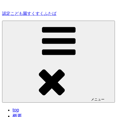
コ
ン
認定こども園すくすくふたば
テ
ン
ツ
へ
ス
キ
ッ
プ
メニュー
top
概要