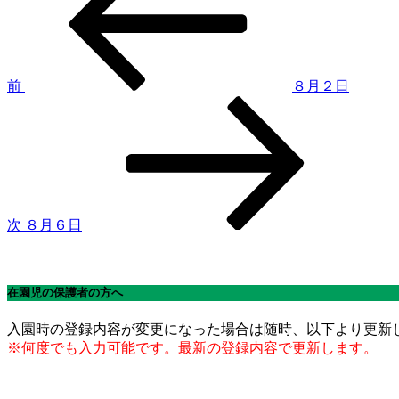
投
稿
ナ
ビ
ゲ
前
８月２日
次
ー
の
シ
投
稿
ョ
ン
次
８月６日
在園児の保護者の方へ
入園時の登録内容が変更になった場合は随時、以下より更新
※何度でも入力可能です。最新の登録内容で更新します。