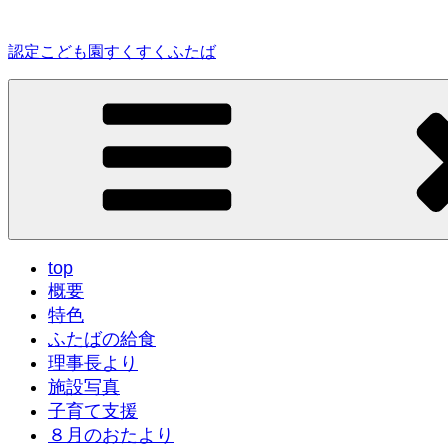
コ
ン
認定こども園すくすくふたば
テ
ン
ツ
へ
ス
キ
ッ
プ
top
概要
特色
ふたばの給食
理事長より
施設写真
子育て支援
８月のおたより