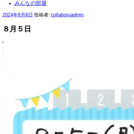
みんなの部屋
投
2024年8月6日
投稿者:
collaboruadmin
稿
日:
８月５日