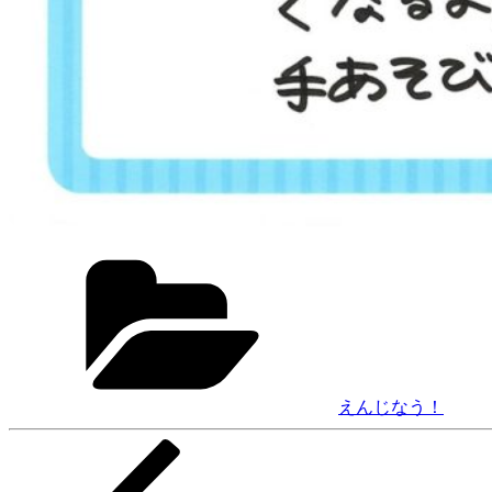
カ
テ
ゴ
リ
ー
えんじなう！
前
投
の
稿