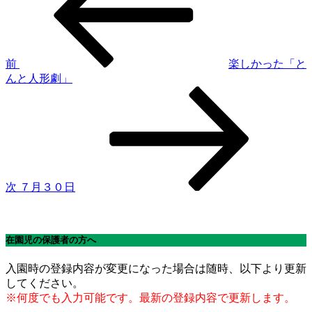
稿
ナ
ビ
ゲ
前
楽しかった「と
んと人形劇」
ー
次
シ
の
投
ョ
稿
ン
次
７月３０日
在園児の保護者の方へ
入園時の登録内容が変更になった場合は随時、以下より更新
してください。
※何度でも入力可能です。最新の登録内容で更新します。