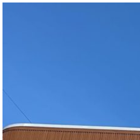
コ
ン
テ
ン
ツ
へ
ス
キ
ッ
プ