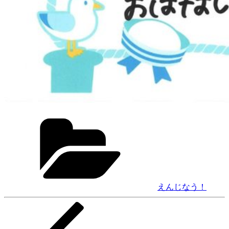
カ
テ
ゴ
リ
ー
えんじなう！
前
投
の
稿
投