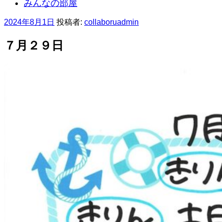
みんなの部屋
投
2024年8月1日
投稿者:
collaboruadmin
稿
日:
７月２９日