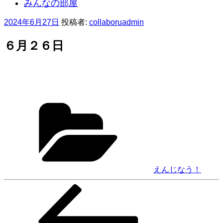
みんなの部屋
投
2024年6月27日
投稿者:
collaboruadmin
稿
日:
６月２６日
カ
テ
ゴ
リ
ー
えんじなう！
前
投
の
稿
投
稿