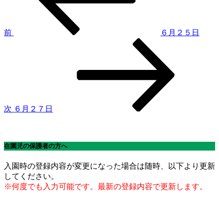
ナ
ビ
ゲ
前
６月２５日
次
ー
の
シ
投
稿
ョ
ン
次
６月２７日
在園児の保護者の方へ
入園時の登録内容が変更になった場合は随時、以下より更新
してください。
※何度でも入力可能です。最新の登録内容で更新します。