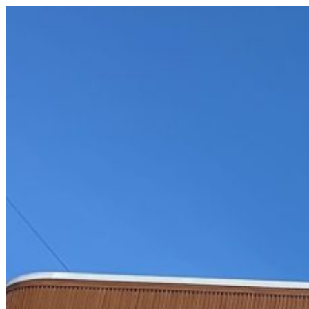
コ
ン
テ
ン
ツ
へ
ス
キ
ッ
プ