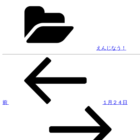
カ
テ
ゴ
リ
ー
えんじなう！
前
投
の
稿
投
稿
ナ
ビ
ゲ
前
１月２４日
次
ー
の
シ
投
稿
ョ