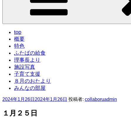
top
概要
特色
ふたばの給食
理事長より
施設写真
子育て支援
８月のおたより
みんなの部屋
投
2024年1月26日
2024年1月26日
投稿者:
collaboruadmin
稿
日:
１月２５日