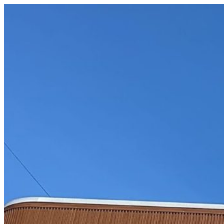
コ
ン
テ
ン
ツ
へ
ス
キ
ッ
プ