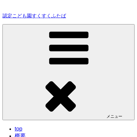
コ
ン
認定こども園すくすくふたば
テ
ン
ツ
へ
ス
キ
ッ
プ
メニュー
top
概要