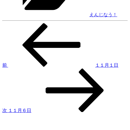
えんじなう！
前
投
の
稿
投
稿
ナ
ビ
ゲ
前
１１月１日
次
ー
の
シ
投
稿
ョ
ン
次
１１月６日