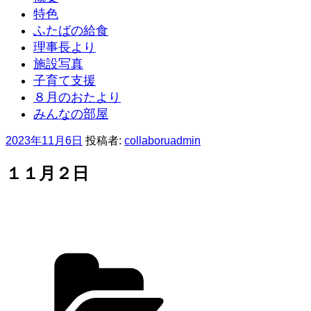
特色
ふたばの給食
理事長より
施設写真
子育て支援
８月のおたより
みんなの部屋
投
2023年11月6日
投稿者:
collaboruadmin
稿
日:
１１月２日
カ
テ
ゴ
リ
ー