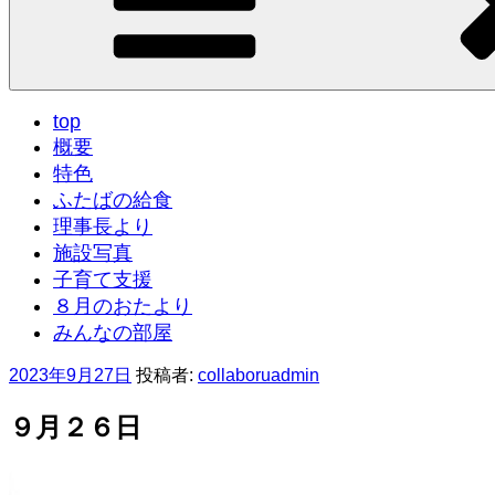
top
概要
特色
ふたばの給食
理事長より
施設写真
子育て支援
８月のおたより
みんなの部屋
投
2023年9月27日
投稿者:
collaboruadmin
稿
日:
９月２６日