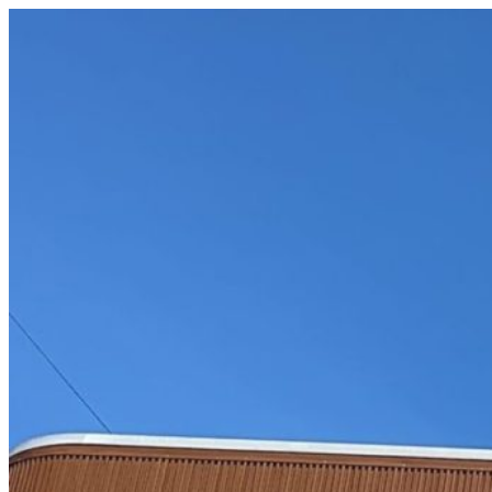
コ
ン
テ
ン
ツ
へ
ス
キ
ッ
プ