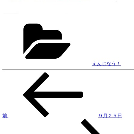
カ
テ
ゴ
リ
ー
えんじなう！
前
投
の
稿
投
稿
ナ
ビ
ゲ
前
９月２５日
次
ー
の