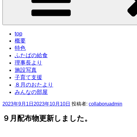
top
概要
特色
ふたばの給食
理事長より
施設写真
子育て支援
８月のおたより
みんなの部屋
投
2023年9月1日
2023年10月10日
投稿者:
collaboruadmin
稿
日:
９月配布物更新しました。