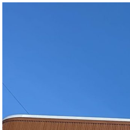
コ
ン
テ
ン
ツ
へ
ス
キ
ッ
プ