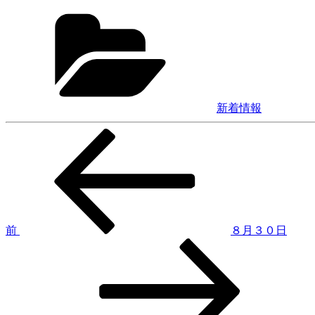
カ
テ
ゴ
リ
ー
新着情報
前
投
の
稿
投
稿
ナ
ビ
ゲ
前
８月３０日
次
ー
の
シ
投
稿
ョ