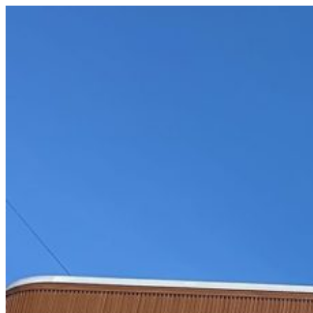
コ
ン
テ
ン
ツ
へ
ス
キ
ッ
プ