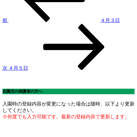
ナ
ビ
ゲ
前
４月３日
次
ー
の
シ
投
稿
ョ
ン
次
４月５日
在園児の保護者の方へ
入園時の登録内容が変更になった場合は随時、以下より更新
してください。
※何度でも入力可能です。最新の登録内容で更新します。