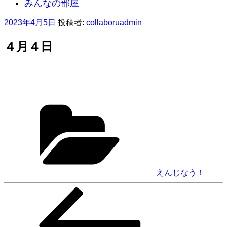
みんなの部屋
投
2023年4月5日
投稿者:
collaboruadmin
稿
日:
４月４日
カ
テ
ゴ
リ
ー
えんじなう！
前
投
の
稿
投
稿