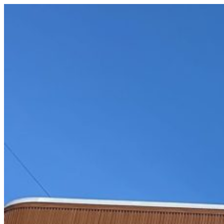
コ
ン
テ
ン
ツ
へ
ス
キ
ッ
プ