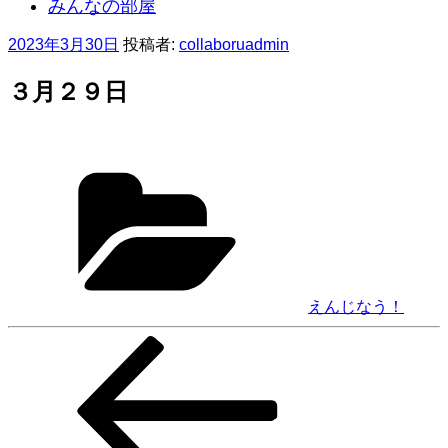
みんなの部屋
投
2023年3月30日
投稿者:
collaboruadmin
稿
日:
３月２９日
カ
テ
ゴ
リ
ー
えんじなう！
前
投
の
稿
投
稿
ナ
ビ