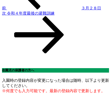
ゲ
前
３月２８日
次
次
令和４年度最後の避難訓練
ー
の
シ
投
稿
ョ
ン
在園児の保護者の方へ
入園時の登録内容が変更になった場合は随時、以下より更新
してください。
※何度でも入力可能です。最新の登録内容で更新します。