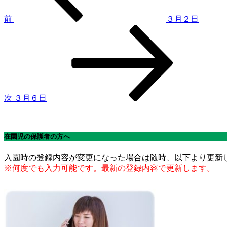
ビ
ゲ
前
３月２日
次
ー
の
シ
投
稿
ョ
ン
次
３月６日
在園児の保護者の方へ
入園時の登録内容が変更になった場合は随時、以下より更新
※何度でも入力可能です。最新の登録内容で更新します。