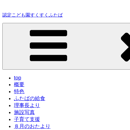
コ
ン
認定こども園すくすくふたば
テ
ン
ツ
へ
ス
キ
ッ
プ
top
概要
特色
ふたばの給食
理事長より
施設写真
子育て支援
８月のおたより