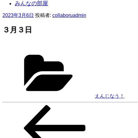
みんなの部屋
投
2023年3月6日
投稿者:
collaboruadmin
稿
日:
３月３日
カ
テ
ゴ
リ
ー
えんじなう！
前
投
の
稿
投
稿
ナ