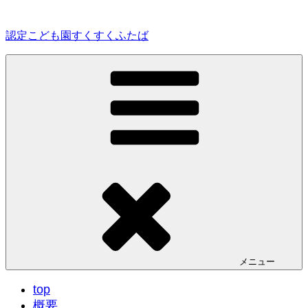
コ
ン
認定こども園すくすくふたば
テ
ン
ツ
へ
ス
キ
ッ
プ
メニュー
top
概要