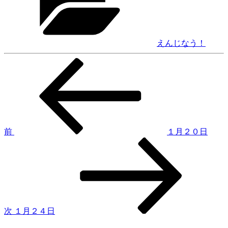
リ
ー
えんじなう！
前
投
の
稿
投
稿
ナ
ビ
ゲ
前
１月２０日
次
ー
の
シ
投
稿
ョ
ン
次
１月２４日