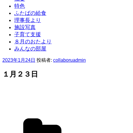
特色
ふたばの給食
理事長より
施設写真
子育て支援
８月のおたより
みんなの部屋
投
2023年1月24日
投稿者:
collaboruadmin
稿
日:
１月２３日
カ
テ
ゴ