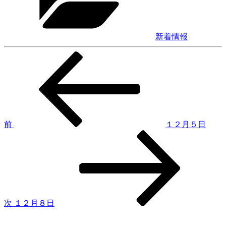
ー
新着情報
前
投
の
稿
投
稿
ナ
ビ
ゲ
前
１２月５日
次
ー
の
シ
投
稿
ョ
ン
次
１２月８日