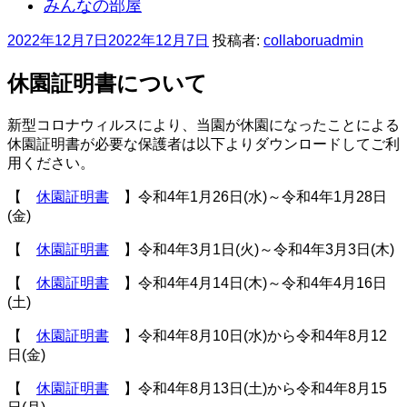
みんなの部屋
投
2022年12月7日
2022年12月7日
投稿者:
collaboruadmin
稿
日:
休園証明書について
新型コロナウィルスにより、当園が休園になったことによる
休園証明書が必要な保護者は以下よりダウンロードしてご利
用ください。
【
休園証明書
】令和4年1月26日(水)～令和4年1月28日
(金)
【
休園証明書
】令和4年3月1日(火)～令和4年3月3日(木)
【
休園証明書
】令和4年4月14日(木)～令和4年4月16日
(土)
【
休園証明書
】令和4年8月10日(水)から令和4年8月12
日(金)
【
休園証明書
】令和4年8月13日(土)から令和4年8月15