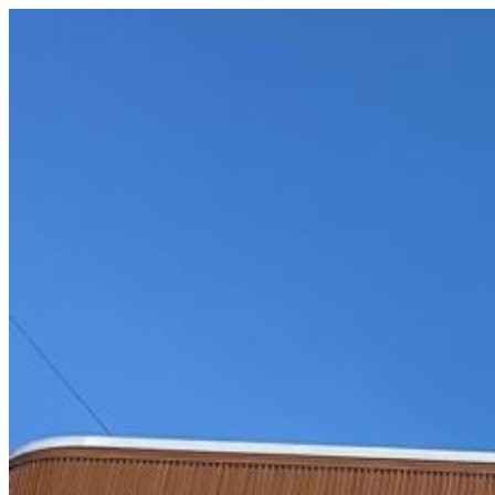
コ
ン
テ
ン
ツ
へ
ス
キ
ッ
プ