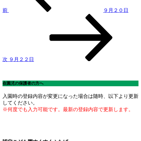
ゲ
前
９月２０日
次
ー
の
シ
投
稿
ョ
ン
次
９月２２日
在園児の保護者の方へ
入園時の登録内容が変更になった場合は随時、以下より更新
してください。
※何度でも入力可能です。最新の登録内容で更新します。