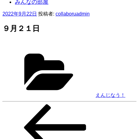
みんなの部屋
投
2022年9月22日
投稿者:
collaboruadmin
稿
日:
９月２１日
カ
テ
ゴ
リ
ー
えんじなう！
前
投
の
稿
投
稿
ナ
ビ