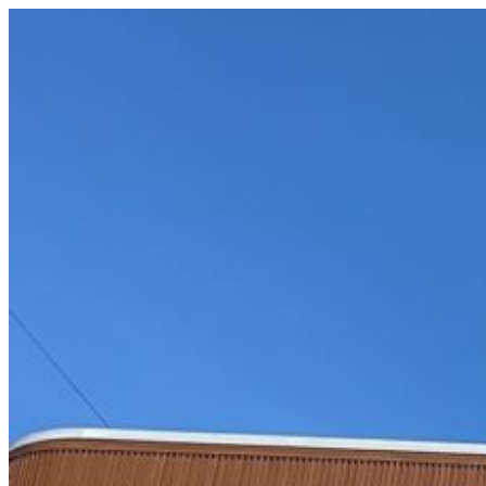
コ
ン
テ
ン
ツ
へ
ス
キ
ッ
プ