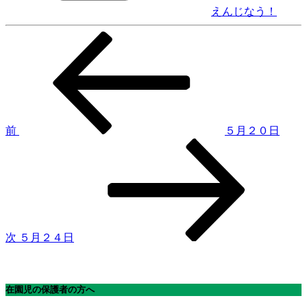
えんじなう！
前
投
の
稿
投
稿
ナ
ビ
ゲ
前
５月２０日
次
ー
の
シ
投
稿
ョ
ン
次
５月２４日
在園児の保護者の方へ