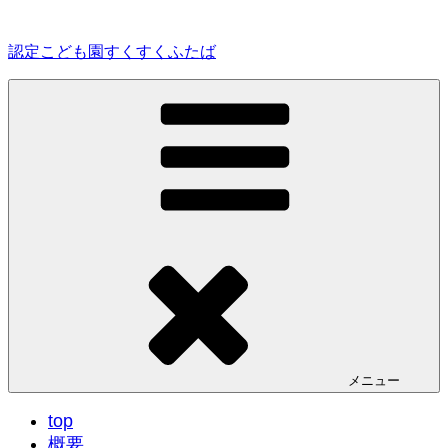
コ
ン
認定こども園すくすくふたば
テ
ン
ツ
へ
ス
キ
ッ
プ
メニュー
top
概要