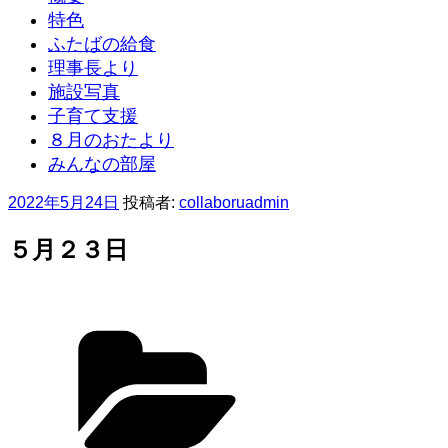
特色
ふたばの給食
理事長より
施設写真
子育て支援
８月のおたより
みんなの部屋
投
2022年5月24日
投稿者:
collaboruadmin
稿
日:
５月２３日
カ
テ
ゴ
リ
ー