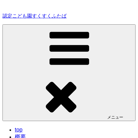
コ
ン
認定こども園すくすくふたば
テ
ン
ツ
へ
ス
キ
ッ
プ
メニュー
top
概要