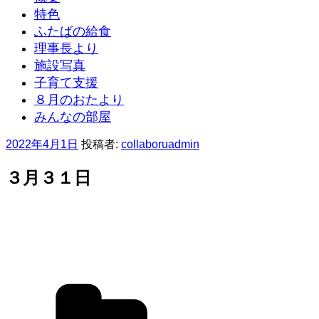
特色
ふたばの給食
理事長より
施設写真
子育て支援
８月のおたより
みんなの部屋
投
2022年4月1日
投稿者:
collaboruadmin
稿
日:
３月３１日
カ
テ
ゴ