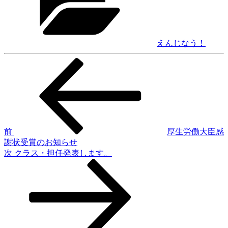
リ
ー
えんじなう！
前
投
の
稿
投
稿
ナ
ビ
ゲ
前
厚生労働大臣感
謝状受賞のお知らせ
ー
次
次
クラス・担任発表します。
シ
の
投
ョ
稿
ン